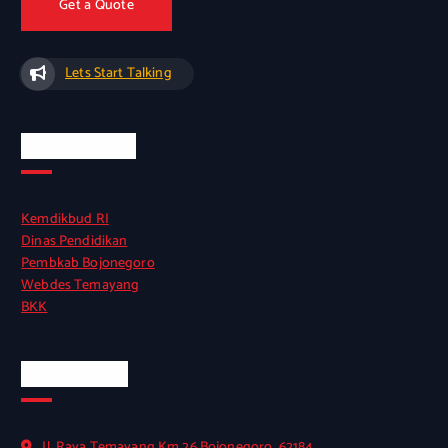
Get a Quote
Lets Start Talking
Links Terkait
Kemdikbud RI
Dinas Pendidikan
Pembkab Bojonegoro
Webdes Temayang
BKK
Official Info
Jl. Raya Temayang Km.26 Bojonegoro, 62184,