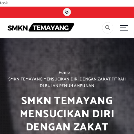
tosk
S
k
i
p
t
o
c
o
n
t
Home
e
SMKN TEMAYANG MENSUCIKAN DIRI DENGAN ZAKAT FITRAH
n
DI BULAN PENUH AMPUNAN
t
SMKN TEMAYANG
MENSUCIKAN DIRI
DENGAN ZAKAT